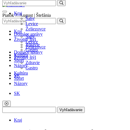
Kraj
Piatok 7. August | Štefánia
Šahy
Levice
Želiezovce
Kraj
Domáce správy
Šahy
Životný štýl
Levice
Zdravie
Želiezovce
Gastro
Domáce správy
Kultúra
Životný štýl
Šport
Zdravie
Názory
Gastro
Kultúra
SK
Šport
Názory
SK
Vyhľadávanie
Kraj