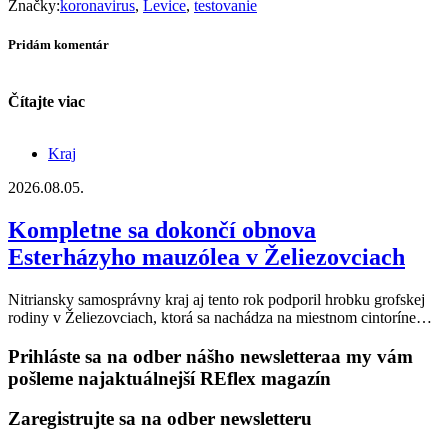
Značky:
koronavirus
,
Levice
,
testovanie
Pridám komentár
Čítajte viac
Kraj
2026.08.05.
Kompletne sa dokončí obnova
Esterházyho mauzólea v Želiezovciach
Nitriansky samosprávny kraj aj tento rok podporil hrobku grofskej
rodiny v Želiezovciach, ktorá sa nachádza na miestnom cintoríne…
Prihláste sa na odber nášho newslettera
a my vám
pošleme najaktuálnejší REflex magazín
Zaregistrujte sa na odber newsletteru