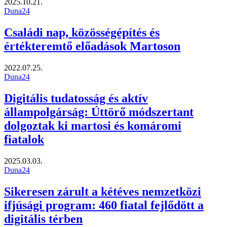
2025.10.21.
Duna24
Családi nap, közösségépítés és
értékteremtő előadások Martoson
2022.07.25.
Duna24
Digitális tudatosság és aktív
állampolgárság: Úttörő módszertant
dolgoztak ki martosi és komáromi
fiatalok
2025.03.03.
Duna24
Sikeresen zárult a kétéves nemzetközi
ifjúsági program: 460 fiatal fejlődött a
digitális térben