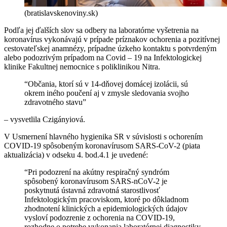
(bratislavskenoviny.sk)
Podľa jej ďalších slov sa odbery na laboratórne vyšetrenia na
koronavírus vykonávajú v prípade príznakov ochorenia a pozitívnej
cestovateľskej anamnézy, prípadne úzkeho kontaktu s potvrdeným
alebo podozrivým prípadom na Covid – 19 na Infektologickej
klinike Fakultnej nemocnice s poliklinikou Nitra.
“Občania, ktorí sú v 14-dňovej domácej izolácii, sú
okrem iného poučení aj v zmysle sledovania svojho
zdravotného stavu”
– vysvetlila Czigányiová.
V Usmernení hlavného hygienika SR v súvislosti s ochorením
COVID-19 spôsobeným koronavírusom SARS-CoV-2 (piata
aktualizácia) v odseku 4. bod.4.1 je uvedené:
“Pri podozrení na akútny respiračný syndróm
spôsobený koronavírusom SARS-nCoV-2 je
poskytnutá ústavná zdravotná starostlivosť
Infektologickým pracoviskom, ktoré po dôkladnom
zhodnotení klinických a epidemiologických údajov
vysloví podozrenie z ochorenia na COVID-19,
rozhodne o potrebe vykonania laboratórnej diagnostiky,