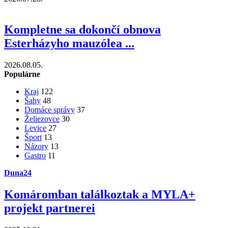
Kompletne sa dokončí obnova
Esterházyho mauzólea ...
2026.08.05.
Populárne
Kraj
122
Šahy
48
Domáce správy
37
Želiezovce
30
Levice
27
Šport
13
Názory
13
Gastro
11
Duna24
Komáromban találkoztak a MYLA+
projekt partnerei