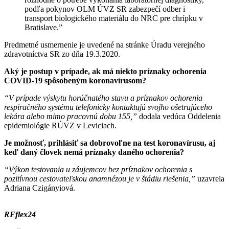
podľa pokynov OLM ÚVZ SR zabezpečí odber i
transport biologického materiálu do NRC pre chrípku v
Bratislave.”
Predmetné usmernenie je uvedené na stránke Úradu verejného
zdravotníctva SR zo dňa 19.3.2020.
Aký je postup v prípade, ak má niekto príznaky ochorenia
COVID-19 spôsobeným koronavírusom?
“V prípade výskytu horúčnatého stavu a príznakov ochorenia
respiračného systému telefonicky kontaktujú svojho ošetrujúceho
lekára alebo mimo pracovnú dobu 155,”
dodala vedúca Oddelenia
epidemiológie RÚVZ v Leviciach.
Je možnosť, prihlásiť sa dobrovoľne na test koronavírusu, aj
keď daný človek nemá príznaky daného ochorenia?
“Výkon testovania u záujemcov bez príznakov ochorenia s
pozitívnou cestovateľskou anamnézou je v štádiu riešenia,”
uzavrela
Adriana Czigányiová.
REflex24