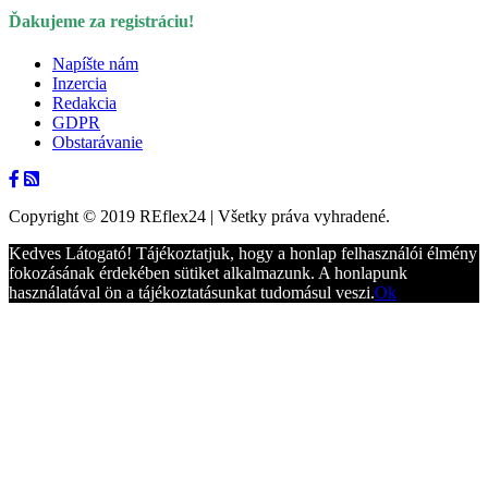
Ďakujeme za registráciu!
Napíšte nám
Inzercia
Redakcia
GDPR
Obstarávanie
Copyright © 2019 REflex24 | Všetky práva vyhradené.
Kedves Látogató! Tájékoztatjuk, hogy a honlap felhasználói élmény
fokozásának érdekében sütiket alkalmazunk. A honlapunk
használatával ön a tájékoztatásunkat tudomásul veszi.
Ok