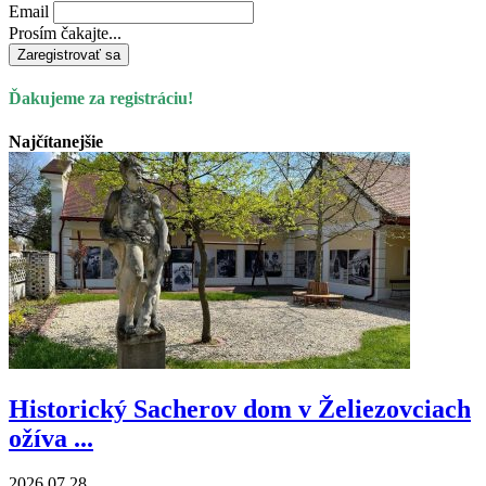
Email
Prosím čakajte...
Ďakujeme za registráciu!
Najčítanejšie
Historický Sacherov dom v Želiezovciach
ožíva ...
2026.07.28.