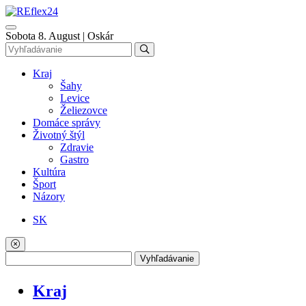
Sobota 8. August | Oskár
Kraj
Šahy
Levice
Želiezovce
Domáce správy
Životný štýl
Zdravie
Gastro
Kultúra
Šport
Názory
SK
Vyhľadávanie
Kraj