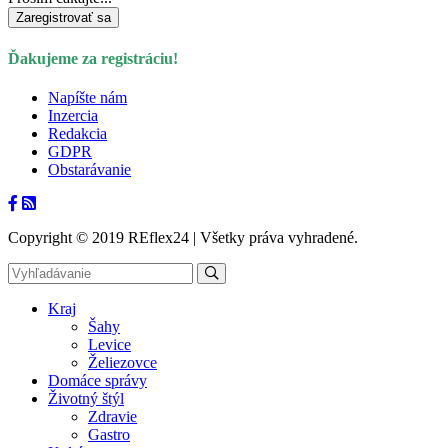
Ďakujeme za registráciu!
Napíšte nám
Inzercia
Redakcia
GDPR
Obstarávanie
Copyright © 2019 REflex24 | Všetky práva vyhradené.
Kraj
Šahy
Levice
Želiezovce
Domáce správy
Životný štýl
Zdravie
Gastro