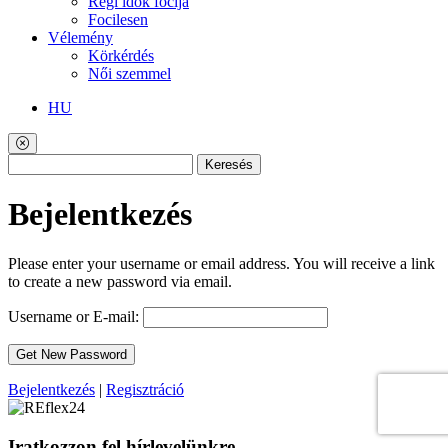
Régi idők focija
Focilesen
Vélemény
Körkérdés
Női szemmel
HU
Keresés
Bejelentkezés
Please enter your username or email address. You will receive a link
to create a new password via email.
Username or E-mail:
Bejelentkezés
|
Regisztráció
Iratkozzon fel hírlevelünkre