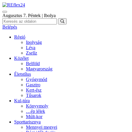
Augusztus 7. Péntek | Ibolya
Belépés
Régió
Ipolyság
Léva
Zselíz
Közélet
Belföld
Magyarország
Életstílus
Gyógymód
Gasztro
Kert-ész
Tűsarok
Kul-túra
Könyvmoly
…ép lélek
Múlt-kor
Sporttarisznya
Mennyei megyei