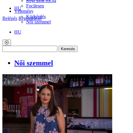
Régi idők focija
Focilesen
HU
Vélemény
Körkérdés
Belépés
Regisztráció
Női szemmel
HU
Keresés
Női szemmel