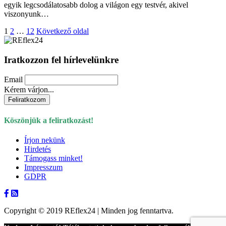
egyik legcsodálatosabb dolog a világon egy testvér, akivel
viszonyunk…
1
2
…
12
Következő oldal
Iratkozzon fel hírlevelünkre
Email
Kérem várjon...
Köszönjük a feliratkozást!
Írjon nekünk
Hirdetés
Támogass minket!
Impresszum
GDPR
Copyright © 2019 REflex24 | Minden jog fenntartva.