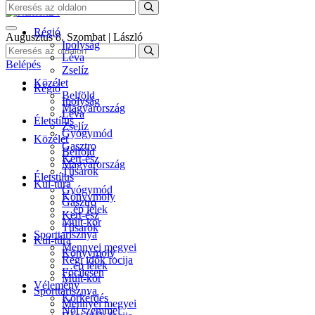
Régió
Augusztus 8. Szombat | László
Ipolyság
Léva
Belépés
Zselíz
Közélet
Régió
Belföld
Ipolyság
Magyarország
Léva
Életstílus
Zselíz
Gyógymód
Közélet
Gasztro
Belföld
Kert-ész
Magyarország
Tűsarok
Életstílus
Kul-túra
Gyógymód
Könyvmoly
Gasztro
…ép lélek
Kert-ész
Múlt-kor
Tűsarok
Sporttarisznya
Kul-túra
Mennyei megyei
Könyvmoly
Régi idők focija
…ép lélek
Focilesen
Múlt-kor
Vélemény
Sporttarisznya
Körkérdés
Mennyei megyei
Női szemmel