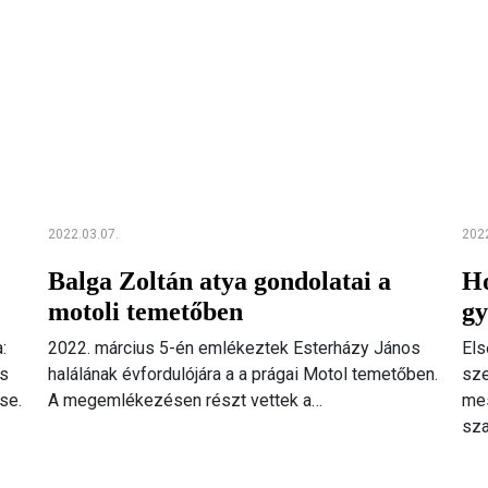
2022.03.07.
2022
Balga Zoltán atya gondolatai a
Ho
motoli temetőben
gy
:
2022. március 5-én emlékeztek Esterházy János
Els
és
halálának évfordulójára a a prágai Motol temetőben.
sze
se.
A megemlékezésen részt vettek a…
mes
sz