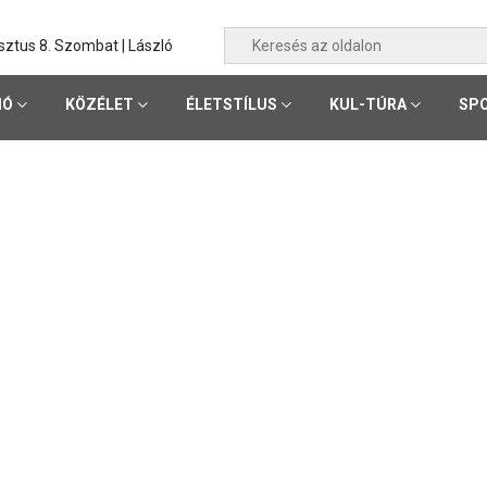
ztus 8. Szombat | László
IÓ
KÖZÉLET
ÉLETSTÍLUS
KUL-TÚRA
SP