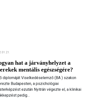
.01.21.
gyan hat a járványhelyzet a
erekek mentális egészségére?
ő diplomáját Viselkedéselemző (BA ) szakon
rezte Budapesten, a pszichológiai
terképzést ezután Nyitrán végezte el, a klinikai
akkepzést pedig…