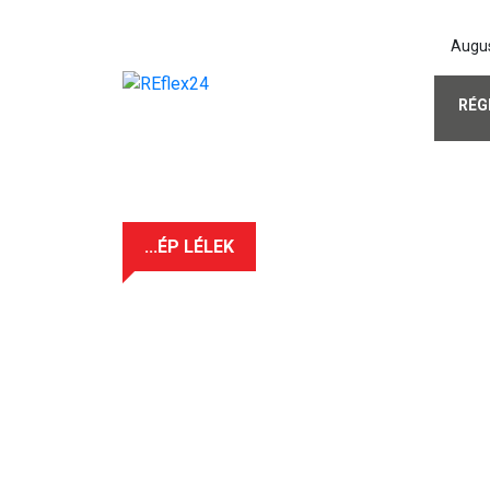
Augus
RÉG
...ÉP LÉLEK