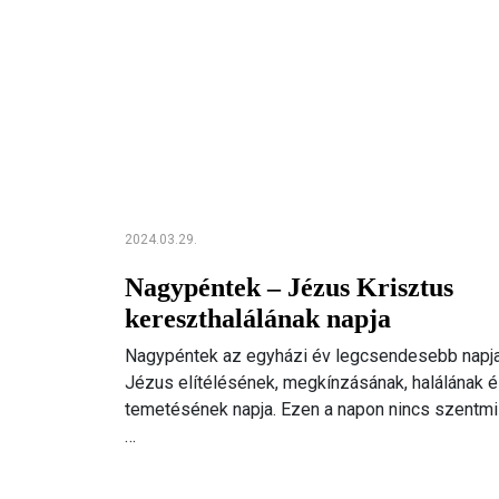
2024.03.29.
Nagypéntek – Jézus Krisztus
kereszthalálának napja
Nagypéntek az egyházi év legcsendesebb napja
Jézus elítélésének, megkínzásának, halálának 
temetésének napja. Ezen a napon nincs szentmi
…