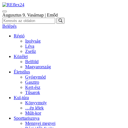
Augusztus 9. Vasárnap | Emőd
Belépés
Régió
Ipolyság
Léva
Zselíz
Közélet
Belföld
Magyarország
Életstílus
Gyógymód
Gasztro
Kert-ész
Tűsarok
Kul-túra
Könyvmoly
…ép lélek
Múlt-kor
Sporttarisznya
Mennyei megyei