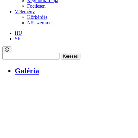
Régi idők focija
Focilesen
Vélemény
Körkérdés
Női szemmel
HU
SK
Keresés
Galéria