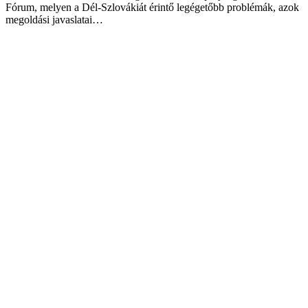
Fórum, melyen a Dél-Szlovákiát érintő legégetőbb problémák, azok
megoldási javaslatai…
2020.02.24.
Nagy érdeklődés mellett zajlott a 4.
esküvői kiállítás Ipolyságon
Nagy érdeklődés mellett zajlott a 4. Esküvői kiállítás február 2-án
Ipolyságon, a Szondy György Gimnázium éttermében. A kiállítás…