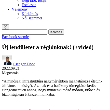
Régi idők focija
Focilesen
Vélemény
Körkérdés
Női szemmel
Keresés
Facebook szemle
Új lendületet a régiónknak! (+videó)
Csenger Tibor
2022.09.21.
Megosztás
“A minőségi infrastruktúra nagymértékben meghatározza életünk
általános minőségét. Az utak és a hatékony tömegközlekedés
elengedhetetlen ahhoz, hogy mindenki méltó módon, időben és
biztonságosan érkezzen munkába.