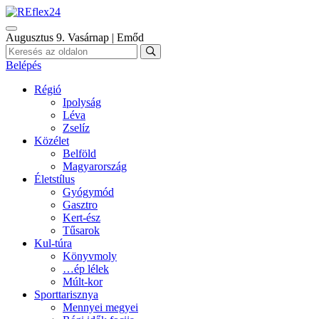
Augusztus 9. Vasárnap | Emőd
Belépés
Régió
Ipolyság
Léva
Zselíz
Közélet
Belföld
Magyarország
Életstílus
Gyógymód
Gasztro
Kert-ész
Tűsarok
Kul-túra
Könyvmoly
…ép lélek
Múlt-kor
Sporttarisznya
Mennyei megyei