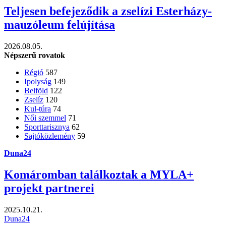
Teljesen befejeződik a zselízi Esterházy-
mauzóleum felújítása
2026.08.05.
Népszerű rovatok
Régió
587
Ipolyság
149
Belföld
122
Zselíz
120
Kul-túra
74
Női szemmel
71
Sporttarisznya
62
Sajtóközlemény
59
Duna24
Komáromban találkoztak a MYLA+
projekt partnerei
2025.10.21.
Duna24