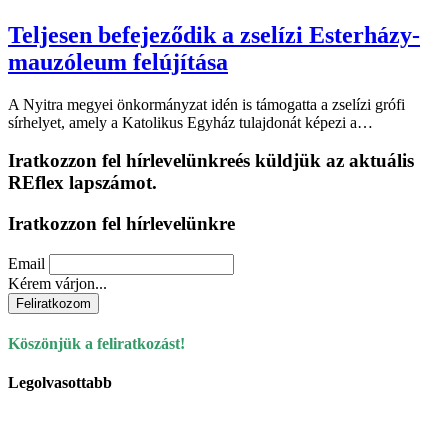
Teljesen befejeződik a zselízi Esterházy-
mauzóleum felújítása
A Nyitra megyei önkormányzat idén is támogatta a zselízi grófi
sírhelyet, amely a Katolikus Egyház tulajdonát képezi a…
Iratkozzon fel hírlevelünkre
és küldjük az aktuális
REflex lapszámot.
Iratkozzon fel hírlevelünkre
Email
Kérem várjon...
Köszönjük a feliratkozást!
Legolvasottabb