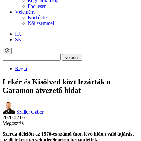
Régi idők focija
Focilesen
Vélemény
Körkérdés
Női szemmel
HU
SK
Keresés
Régió
Lekér és Kisölved közt lezárták a
Garamon átvezető hidat
Szaller Gábor
2020.02.05.
Megosztás
Szerda délelőtt az 1570-es számú úton lévő hídon való átjárást
az illetékes szervek ideiglenesen beszüntették.