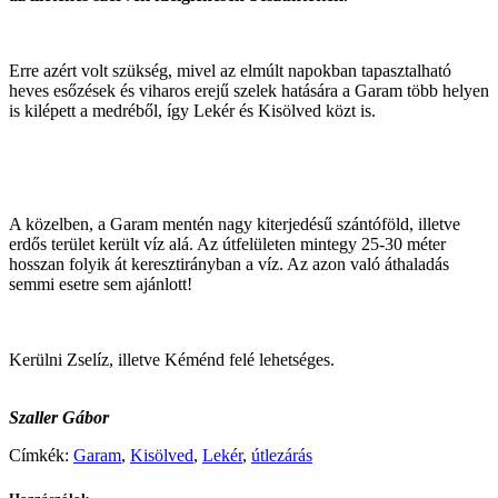
Erre azért volt szükség, mivel az elmúlt napokban tapasztalható
heves esőzések és viharos erejű szelek hatására a Garam több helyen
is kilépett a medréből, így Lekér és Kisölved közt is.
A közelben, a Garam mentén nagy kiterjedésű szántóföld, illetve
erdős terület került víz alá. Az útfelületen mintegy 25-30 méter
hosszan folyik át keresztirányban a víz. Az azon való áthaladás
semmi esetre sem ajánlott!
Kerülni Zselíz, illetve Kéménd felé lehetséges.
Szaller Gábor
Címkék:
Garam
,
Kisölved
,
Lekér
,
útlezárás