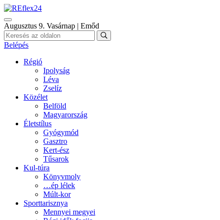
Augusztus 9. Vasárnap | Emőd
Belépés
Régió
Ipolyság
Léva
Zselíz
Közélet
Belföld
Magyarország
Életstílus
Gyógymód
Gasztro
Kert-ész
Tűsarok
Kul-túra
Könyvmoly
…ép lélek
Múlt-kor
Sporttarisznya
Mennyei megyei