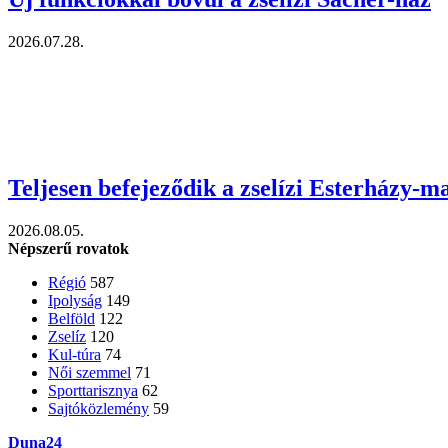
2026.07.28.
Teljesen befejeződik a zselízi Esterházy-m
2026.08.05.
Népszerű rovatok
Régió
587
Ipolyság
149
Belföld
122
Zselíz
120
Kul-túra
74
Női szemmel
71
Sporttarisznya
62
Sajtóközlemény
59
Duna24