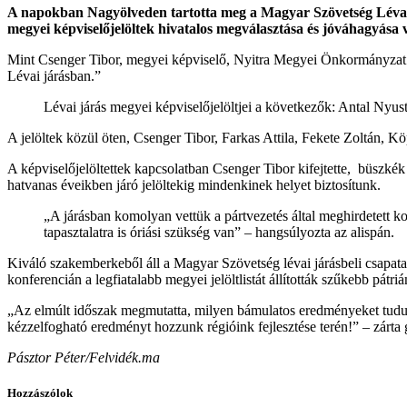
A napokban Nagyölveden tartotta meg a Magyar Szövetség Lévai Já
megyei képviselőjelöltek hivatalos megválasztása és jóváhagyása v
Mint Csenger Tibor, megyei képviselő, Nyitra Megyei Önkormányzat alel
Lévai járásban.”
Lévai járás megyei képviselőjelöltjei a következők: Antal Nyus
A jelöltek közül öten, Csenger Tibor, Farkas Attila, Fekete Zoltán, 
A képviselőjelöltettek kapcsolatban Csenger Tibor kifejtette, büszk
hatvanas éveikben járó jelöltekig mindenkinek helyet biztosítunk.
„A járásban komolyan vettük a pártvezetés által meghirdetett kor
tapasztalatra is óriási szükség van” – hangsúlyozta az alispán.
Kiváló szakemberkeből áll a Magyar Szövetség lévai járásbeli csapata.
konferencián a legfiatalabb megyei jelöltlistát állították szűkebb pát
„Az elmúlt időszak megmutatta, milyen bámulatos eredményeket tudun
kézzelfogható eredményt hozzunk régióink fejlesztése terén!” – zárta 
Pásztor Péter/Felvidék.ma
Hozzászólok