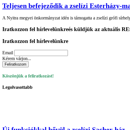
Teljesen befejeződik a zselízi Esterházy-m
A Nyitra megyei önkormányzat idén is támogatta a zselízi grófi sírhe
Iratkozzon fel hírlevelünkre
és küldjük az aktuális RE
Iratkozzon fel hírlevelünkre
Email
Kérem várjon...
Köszönjük a feliratkozást!
Legolvasottabb
Új funkciókkal bővül a zselízi Sacher-ház