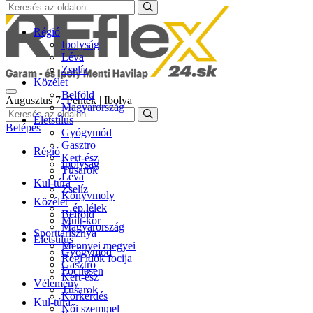
Régió
Ipolyság
Léva
Zselíz
Közélet
Belföld
Augusztus 7. Péntek | Ibolya
Magyarország
Életstílus
Belépés
Gyógymód
Gasztro
Régió
Kert-ész
Ipolyság
Tűsarok
Léva
Kul-túra
Zselíz
Könyvmoly
Közélet
…ép lélek
Belföld
Múlt-kor
Magyarország
Sporttarisznya
Életstílus
Mennyei megyei
Gyógymód
Régi idők focija
Gasztro
Focilesen
Kert-ész
Vélemény
Tűsarok
Körkérdés
Kul-túra
Női szemmel