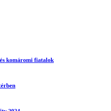
 és komáromi fiatalok
 térben
ity 2024