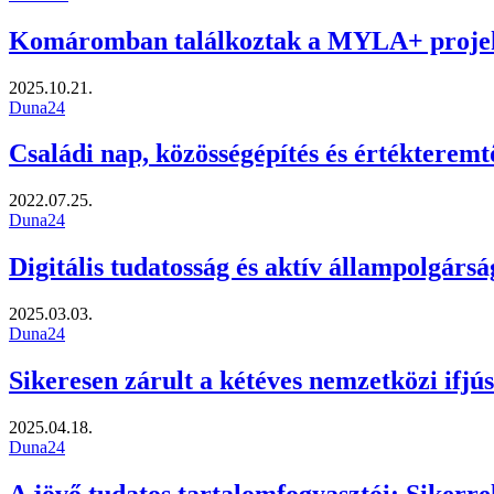
Komáromban találkoztak a MYLA+ projek
2025.10.21.
Duna24
Családi nap, közösségépítés és értékterem
2022.07.25.
Duna24
Digitális tudatosság és aktív állampolgárs
2025.03.03.
Duna24
Sikeresen zárult a kétéves nemzetközi ifjúsá
2025.04.18.
Duna24
A jövő tudatos tartalomfogyasztói: Siker