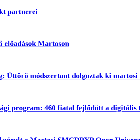
t partnerei
tő előadások Martoson
ág: Úttörő módszertant dolgoztak ki martosi
gi program: 460 fiatal fejlődött a digitális
rel zárult a Martosi SMCDPYP Open Univers