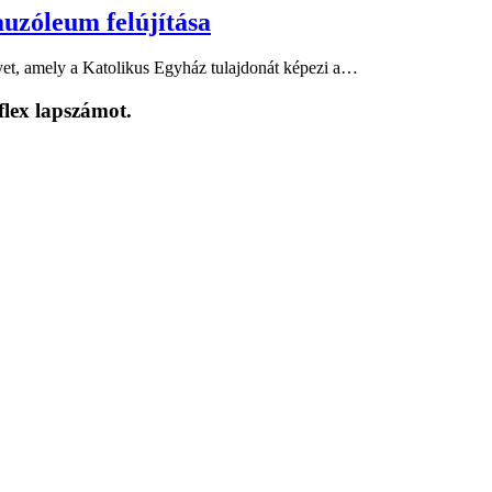
auzóleum felújítása
lyet, amely a Katolikus Egyház tulajdonát képezi a…
flex lapszámot.