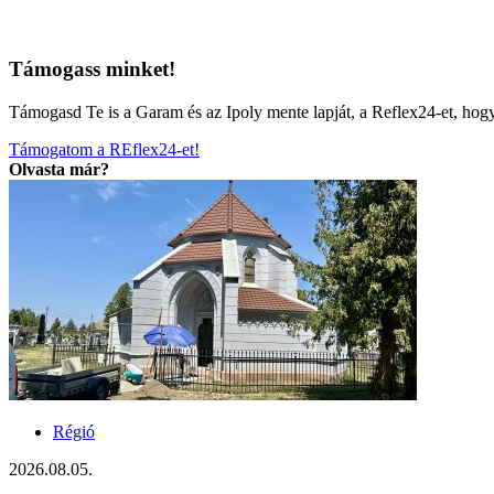
Támogass minket!
Támogasd Te is a Garam és az Ipoly mente lapját, a Reflex24-et, ho
Támogatom a REflex24-et!
Olvasta már?
Régió
2026.08.05.