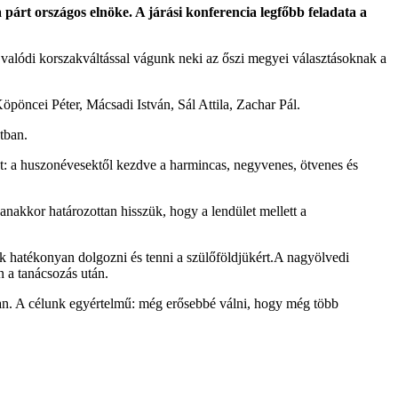
árt országos elnöke. A járási konferencia legfőbb feladata a
s valódi korszakváltással vágunk neki az őszi megyei választásoknak a
öpöncei Péter, Mácsadi István, Sál Attila, Zachar Pál.
tban.
át: a huszonévesektől kezdve a harmincas, negyvenes, ötvenes és
yanakkor határozottan hisszük, hogy a lendület mellett a
ek hatékonyan dolgozni és tenni a szülőföldjükért.A nagyölvedi
n a tanácsozás után.
an. A célunk egyértelmű: még erősebbé válni, hogy még több