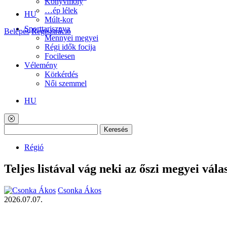
Könyvmoly
…ép lélek
HU
Múlt-kor
Sporttarisznya
Belépés
Regisztráció
Mennyei megyei
Régi idők focija
Focilesen
Vélemény
Körkérdés
Női szemmel
HU
Keresés
Régió
Teljes listával vág neki az őszi megyei vá
Csonka Ákos
2026.07.07.