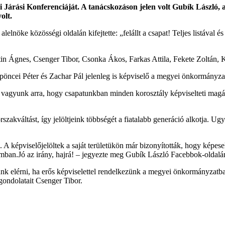
rási Konferenciáját. A tanácskozáson jelen volt Gubík László, a p
olt.
nöke közösségi oldalán kifejtette: „felállt a csapat! Teljes listával é
tin Ágnes, Csenger Tibor, Csonka Ákos, Farkas Attila, Fekete Zoltán, K
Köpöncei Péter és Zachar Pál jelenleg is képviselő a megyei önkormányza
ék vagyunk arra, hogy csapatunkban minden korosztály képviselteti mag
szakváltást, így jelöltjeink többségét a fiatalabb generáció alkotja. Ug
 A képviselőjelöltek a saját területükön már bizonyították, hogy képes
riámban.Jó az irány, hajrá! – jegyezte meg Gubík László Facebbok-oldalá
k elérni, ha erős képviselettel rendelkezünk a megyei önkormányzatb
gondolatait Csenger Tibor.