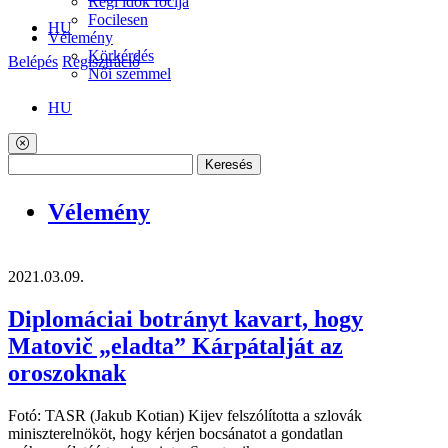
Régi idők focija
Focilesen
HU
Vélemény
Körkérdés
Belépés
Regisztráció
Női szemmel
HU
Keresés
Vélemény
2021.03.09.
Diplomáciai botrányt kavart, hogy
Matovič „eladta” Kárpátalját az
oroszoknak
Fotó: TASR (Jakub Kotian) Kijev felszólította a szlovák
miniszterelnököt, hogy kérjen bocsánatot a gondatlan