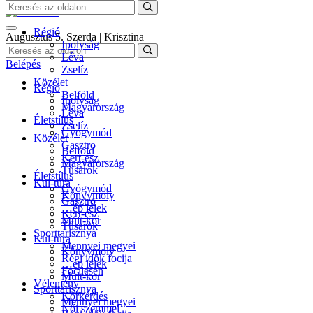
Régió
Augusztus 5. Szerda | Krisztina
Ipolyság
Léva
Belépés
Zselíz
Közélet
Régió
Belföld
Ipolyság
Magyarország
Léva
Életstílus
Zselíz
Gyógymód
Közélet
Gasztro
Belföld
Kert-ész
Magyarország
Tűsarok
Életstílus
Kul-túra
Gyógymód
Könyvmoly
Gasztro
…ép lélek
Kert-ész
Múlt-kor
Tűsarok
Sporttarisznya
Kul-túra
Mennyei megyei
Könyvmoly
Régi idők focija
…ép lélek
Focilesen
Múlt-kor
Vélemény
Sporttarisznya
Körkérdés
Mennyei megyei
Női szemmel