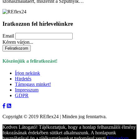
szóhasználatáért, miszerint a Szputnyik…
Iratkozzon fel hírlevelünkre
Email
Kérem várjon...
Köszönjük a feliratkozást!
Írjon nekünk
Hirdetés
Támogass minket!
Impresszum
GDPR
Copyright © 2019 REflex24 | Minden jog fenntartva.
Kedves Látogató! Tájékoztatjuk, hogy a honlap felhasználói élmény
fokozásának érdekében sütiket alkalmazunk. A honlapunk
használatával ön a tájékoztatásunkat tudomásul veszi.
Elfogadom