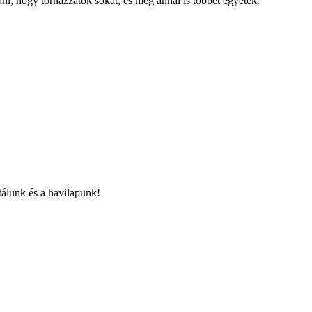
ni, hogy tornázzatok sokat, és még annál is többet egyetek.
álunk és a havilapunk!