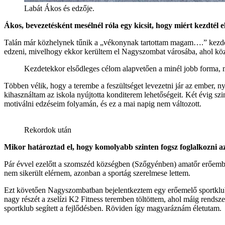
Labát Ákos és edzője.
Ákos, bevezetésként mesélnél róla egy kicsit, hogy miért kezdtél e
Talán már közhelynek tűnik a „vékonynak tartottam magam….” kezdetű
edzeni, mivelhogy ekkor kerültem el Nagyszombat városába, ahol kö
Kezdetekkor elsődleges célom alapvetően a minél jobb forma, 
Többen vélik, hogy a terembe a feszültséget levezetni jár az ember, 
kihasználtam az iskola nyújtotta konditerem lehetőségeit. Két évig
motiválni edzéseim folyamán, és ez a mai napig nem változott.
Rekordok után
Mikor határoztad el, hogy komolyabb szinten fogsz foglalkozni a
Pár évvel ezelőtt a szomszéd községben (Szőgyénben) amatőr erőembe
nem sikerült elérnem, azonban a sportág szerelmese lettem.
Ezt követően Nagyszombatban bejelentkeztem egy erőemelő sportklubb
nagy részét a zselízi K2 Fitness teremben töltöttem, ahol máig rend
sportklub segített a fejlődésben. Röviden így magyaráznám életutam.