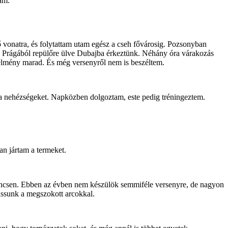
am.
tő vonatra, és folytattam utam egész a cseh fővárosig. Pozsonyban
nk. Prágából repülőre ülve Dubajba érkeztünk. Néhány óra várakozás
 élmény marad. És még versenyről nem is beszéltem.
 nehézségeket. Napközben dolgoztam, este pedig tréningeztem.
an jártam a termeket.
nincsen. Ebben az évben nem készülök semmiféle versenyre, de nagyon
hassunk a megszokott arcokkal.