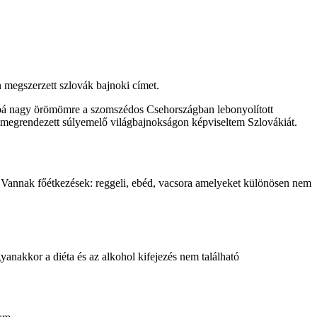
megszerzett szlovák bajnoki címet.
ábbá nagy örömömre a szomszédos Csehországban lebonyolított
 megrendezett súlyemelő világbajnokságon képviseltem Szlovákiát.
 Vannak főétkezések: reggeli, ebéd, vacsora amelyeket különösen nem
yanakkor a diéta és az alkohol kifejezés nem található