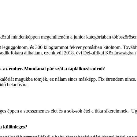
 közül mindenképpen megemlíteném a junior kategóriában többszörösen 
került leguggolnom, és 300 kilogrammot fekvenyomásban kitolnom. Tov
odik fokára állhattam, ezenkívül 2018. évi Dél-afrikai Köztársaságban
k az ember.
Mondanál pár szót a táplálkozásodról?
kalóriát magukba tömjék, ez nálam sincs másképp. Fix étrendem nincs.
dő betartására.
s éppen a stresszmentes élet és a sok-sok étel a titka sikereimnek. Ug
a különleges?