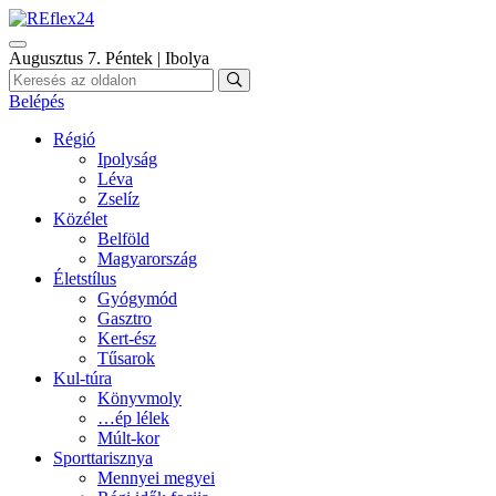
Augusztus 7. Péntek | Ibolya
Belépés
Régió
Ipolyság
Léva
Zselíz
Közélet
Belföld
Magyarország
Életstílus
Gyógymód
Gasztro
Kert-ész
Tűsarok
Kul-túra
Könyvmoly
…ép lélek
Múlt-kor
Sporttarisznya
Mennyei megyei