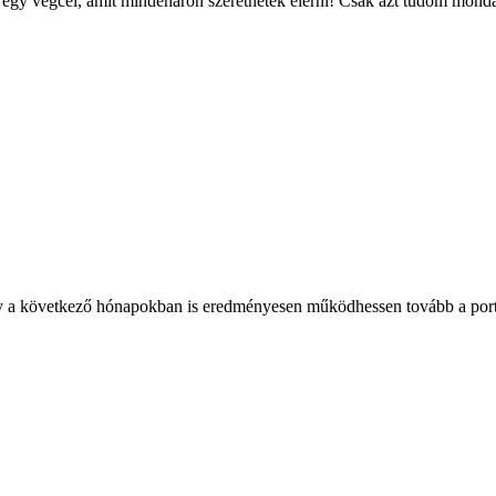
t egy végcél, amit mindenáron szeretnétek elérni! Csak azt tudom monda
gy a következő hónapokban is eredményesen működhessen tovább a port