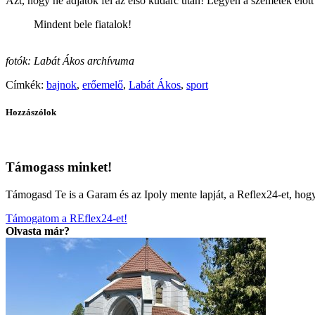
Azt, hogy ne adjátok fel az első kudarc után! Legyen a szemetek előt
Mindent bele fiatalok!
fotók: Labát Ákos archívuma
Címkék:
bajnok
,
erőemelő
,
Labát Ákos
,
sport
Hozzászólok
Támogass minket!
Támogasd Te is a Garam és az Ipoly mente lapját, a Reflex24-et, ho
Támogatom a REflex24-et!
Olvasta már?