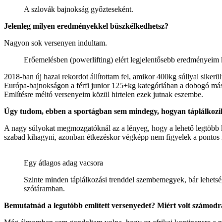
A szlovák bajnokság győzteseként.
Jelenleg milyen eredményekkel büszkélkedhetsz?
Nagyon sok versenyen indultam.
Erőemelésben (powerlifting) elért legjelentősebb eredményeim
2018-ban új hazai rekordot állítottam fel, amikor 400kg súllyal si
Európa-bajnokságon a férfi junior 125+kg kategóriában a dobogó más
Említésre méltó versenyeim közül hirtelen ezek jutnak eszembe.
Úgy tudom, ebben a sportágban sem mindegy, hogyan táplálkozi
A nagy súlyokat megmozgatóknál az a lényeg, hogy a lehető legtöbb 
szabad kihagyni, azonban étkezéskor végképp nem figyelek a pontos i
Egy átlagos adag vacsora
Szinte minden táplálkozási trenddel szembemegyek, bár lehetsége
szótáramban.
Bemutatnád a legutóbb említett versenyedet? Miért volt számodr