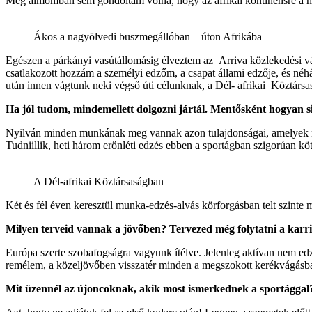
Még álmomban sem gondoltam volna, hogy az afrikai kontinensre a na
Ákos a nagyölvedi buszmegállóban – úton Afrikába
Egészen a párkányi vasútállomásig élveztem az Arriva közlekedési váll
csatlakozott hozzám a személyi edzőm, a csapat állami edzője, és néh
után innen vágtunk neki végső úti célunknak, a Dél- afrikai Köztárs
Ha jól tudom, mindemellett dolgozni jártál. Mentősként hogyan si
Nyilván minden munkának meg vannak azon tulajdonságai, amelyek na
Tudniillik, heti három erőnléti edzés ebben a sportágban szigorúan kö
A Dél-afrikai Köztársaságban
Két és fél éven keresztül munka-edzés-alvás körforgásban telt szint
Milyen terveid vannak a jövőben? Tervezed még folytatni a karr
Európa szerte szobafogságra vagyunk ítélve. Jelenleg aktívan nem e
remélem, a közeljövőben visszatér minden a megszokott kerékvágásba, 
Mit üzennél az újoncoknak, akik most ismerkednek a sportággal