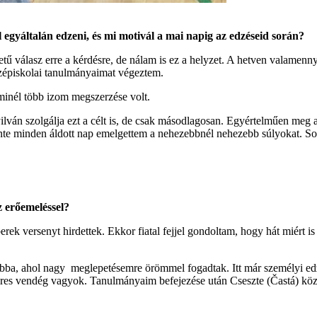
l egyáltalán edzeni, és mi motivál a mai napig az edzéseid során?
 válasz erre a kérdésre, de nálam is ez a helyzet. A hetven valamen
zépiskolai tanulmányaimat végeztem.
minél több izom megszerzése volt.
nyilván szolgálja ezt a célt is, de csak másodlagosan. Egyértelműen m
 szinte minden áldott nap emelgettem a nehezebbnél nehezebb súlyoka
z erőemeléssel?
rek versenyt hirdettek. Ekkor fiatal fejjel gondoltam, hogy hát miért
a, ahol nagy meglepetésemre örömmel fogadtak. Itt már személyi edző 
szeres vendég vagyok. Tanulmányaim befejezése után Cseszte (Častá) kö