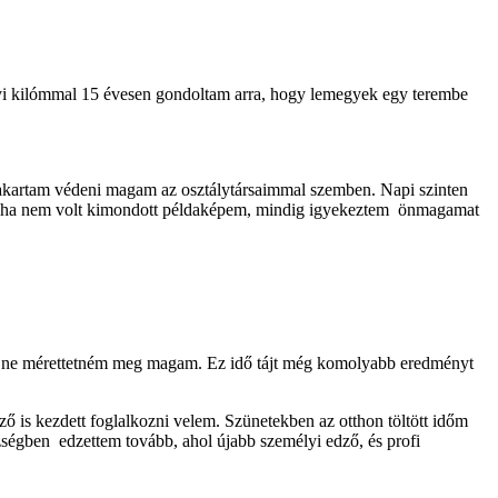
nyi kilómmal 15 évesen gondoltam arra, hogy lemegyek egy terembe
eg akartam védeni magam az osztálytársaimmal szemben. Napi szinten
t. Soha nem volt kimondott példaképem, mindig igyekeztem önmagamat
 is ne mérettetném meg magam. Ez idő tájt még komolyabb eredményt
is kezdett foglalkozni velem. Szünetekben az otthon töltött időm
zségben edzettem tovább, ahol újabb személyi edző, és profi