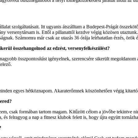
gyölvedi buszmegállóból a helyi tömegközlekedési járattal indul az ut
alat szolgáltatásait. Itt ugyanis átszálltam a Budepest-Prágát összekö
ány versenytársam is. Ettől a pillanattól kezdve végig közösen utaztu
aságnak. Számomra már csak az utazás 36 órája leírhatatlan érzés, örök
kerül összehangolnod az edzést, versenyfelkészülést?
gyobb összpontosítást igényelnek, szerencsére sikerült megoldanom a
telező.
e minden egyes hétköznapom. Akaraterőmnek köszönhetően végig kitartó
iered?
dzem, csak formában tartom magam. Kitűzött célom a jövőbe tekintve 
és felragyog a nap a fitnesz klubok felett is, hogy újra együtt tornáz
?