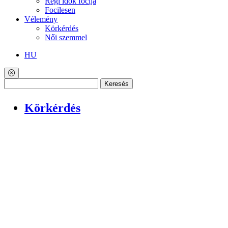
Régi idők focija
Focilesen
Vélemény
Körkérdés
Női szemmel
HU
Keresés
Körkérdés