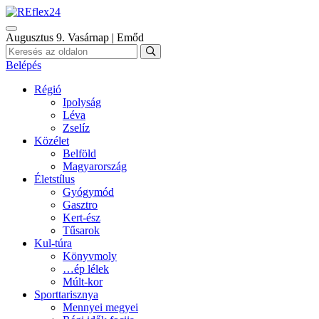
Augusztus 9. Vasárnap | Emőd
Belépés
Régió
Ipolyság
Léva
Zselíz
Közélet
Belföld
Magyarország
Életstílus
Gyógymód
Gasztro
Kert-ész
Tűsarok
Kul-túra
Könyvmoly
…ép lélek
Múlt-kor
Sporttarisznya
Mennyei megyei