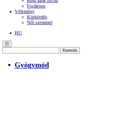
Régi idők focija
Focilesen
Vélemény
Körkérdés
Női szemmel
HU
Keresés
Gyógymód