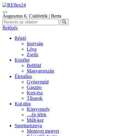
Augusztus 6. Csütörtök | Berta
Belépés
Régió
Ipolyság
Léva
Zselíz
Közélet
Belföld
Magyarország
Életstílus
Gyógymód
Gasztro
Kert-ész
Tűsarok
Kul-túra
Könyvmoly
…ép lélek
Múlt-kor
Sporttarisznya
Mennyei megyei