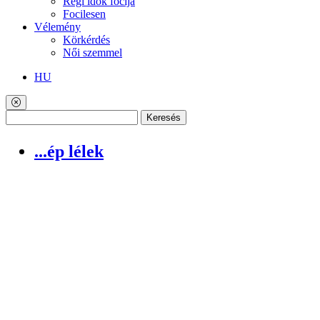
Régi idők focija
Focilesen
Vélemény
Körkérdés
Női szemmel
HU
Keresés
...ép lélek