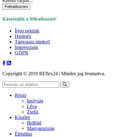
Kérem várjon...
Köszönjük a feliratkozást!
Írjon nekünk
Hirdetés
Támogass minket!
Impresszum
GDPR
Copyright © 2019 REflex24 | Minden jog fenntartva.
Régió
Ipolyság
Léva
Zselíz
Közélet
Belföld
Magyarország
Életstílus