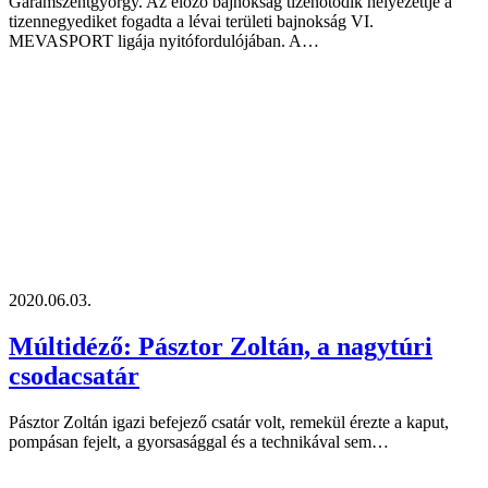
Garamszentgyörgy. Az előző bajnokság tizenötödik helyezettje a
tizennegyediket fogadta a lévai területi bajnokság VI.
MEVASPORT ligája nyitófordulójában. A…
2020.06.03.
Múltidéző: Pásztor Zoltán, a nagytúri
csodacsatár
Pásztor Zoltán igazi befejező csatár volt, remekül érezte a kaput,
pompásan fejelt, a gyorsasággal és a technikával sem…